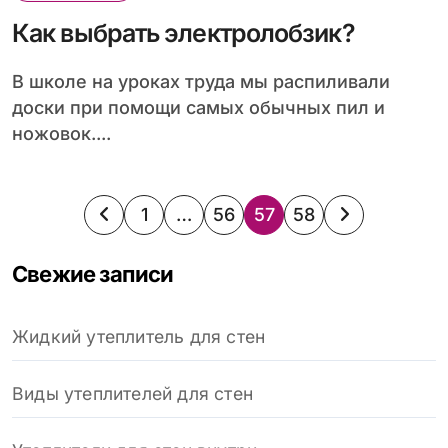
Как выбрать электролобзик?
В школе на уроках труда мы распиливали
доски при помощи самых обычных пил и
ножовок....
Пагинация
1
…
56
57
58
записей
Свежие записи
Жидкий утеплитель для стен
Виды утеплителей для стен