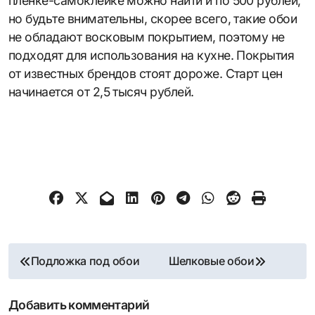
пленке-самоклейке можно найти и по 500 рублей,
но будьте внимательны, скорее всего, такие обои
не обладают восковым покрытием, поэтому не
подходят для использования на кухне. Покрытия
от известных брендов стоят дороже. Старт цен
начинается от 2,5 тысяч рублей.
Навигация
Подложка под обои
Шелковые обои
по
Добавить комментарий