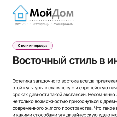
Перейти
к
содержанию
Стили интерьера
Восточный стиль в и
Эстетика загадочного востока всегда привлекала к себе повышенное внимание. Проникновение
этой культуры в славянскую и европейскую нача
сроках давности такой экспансии. Несомненно
не только возможностью прикоснуться к древн
современного жилого пространства. Что такое 
и какими способами эту дизайнерскую идею м