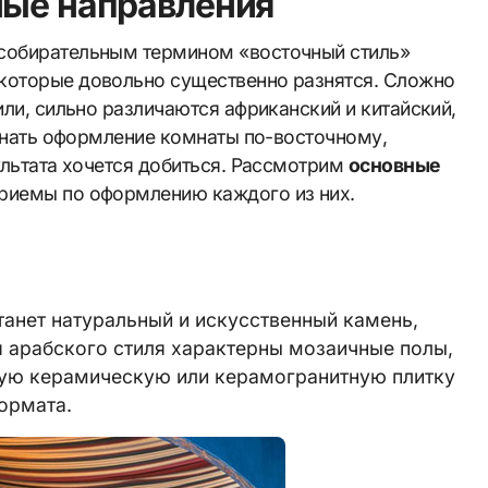
ные направления
 собирательным термином «восточный стиль»
которые довольно существенно разнятся. Сложно
или, сильно различаются африканский и китайский,
чинать оформление комнаты по-восточному,
ультата хочется добиться. Рассмотрим
основные
риемы по оформлению каждого из них.
анет натуральный и искусственный камень,
я арабского стиля характерны мозаичные полы,
ную керамическую или керамогранитную плитку
ормата.